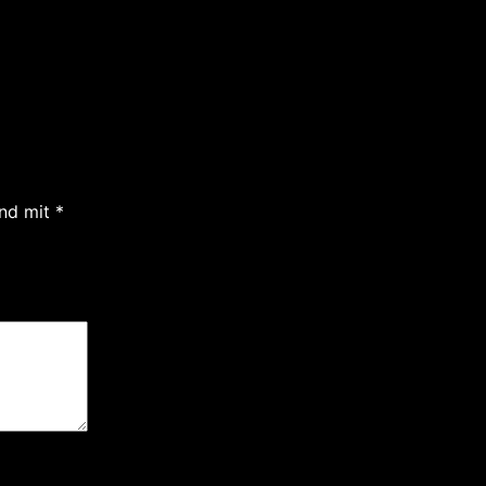
ind mit
*