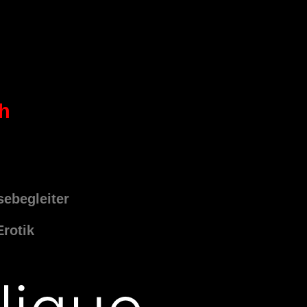
ch
sebegleiter
Erotik