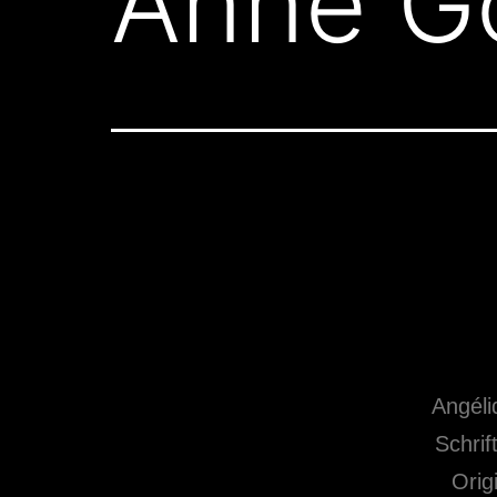
Anne G
Angéli
Schrif
Orig