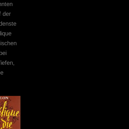
nnten
f der
edenste
lique
sischen
bei
iefen,
ie