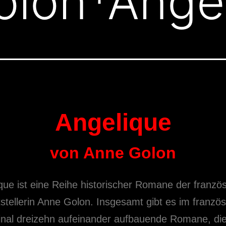
olon*Angé
Angelique
von Anne Golon
que ist eine Reihe historischer Romane der franzö
tstellerin Anne Golon. Insgesamt gibt es im franzö
inal dreizehn aufeinander aufbauende Romane, di