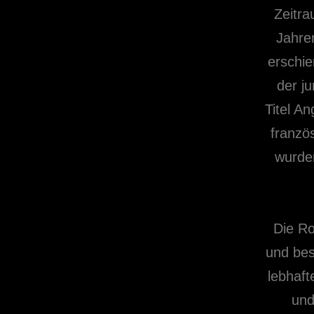
Zeitra
Jahre
erschie
der j
Titel An
französ
wurden
Die Ro
und bes
lebhaft
und