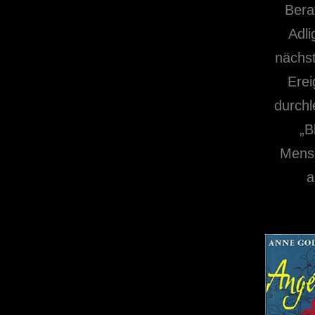
Bera
Adli
nächst
Erei
durchl
„B
Mensc
a