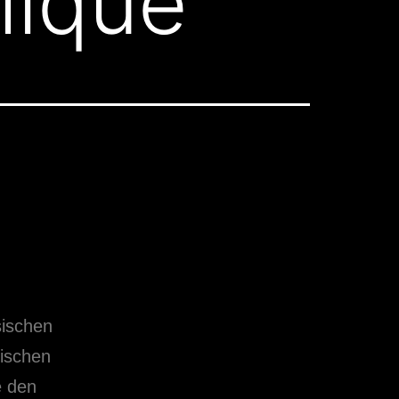
lique
sischen
sischen
e den