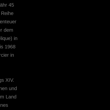
fähr 45
 Reihe
benteuer
er dem
lique) in
Bis 1968
cier in
gs XIV.
önen und
dem Land
ines