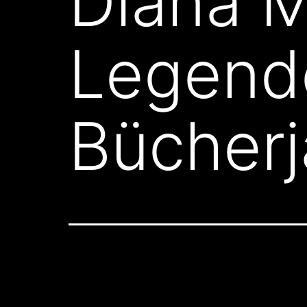
Diana M
Legend
Bücherj