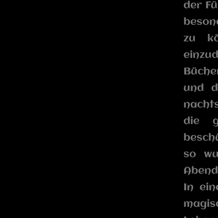
der Fü
besond
zu kö
einzu
Bücher
und d
nachts
die 
besch
so wu
Abend
In ei
magisc