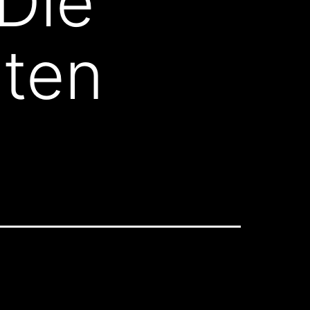
Die
zten