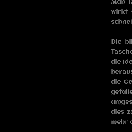
Man k
wirkt
schnel
Die b
Tasch
die Id
heraus
die Ge
gefal
umgese
dies 
mehr 