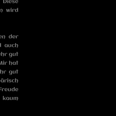
 Diese
n wird
en der
d auch
ehr gut
Mir hat
ehr gut
ärisch
 Freude
n kaum