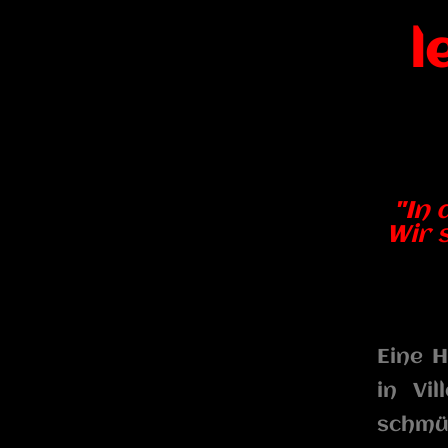
l
"In 
Wir 
Eine H
in Vi
schmüc