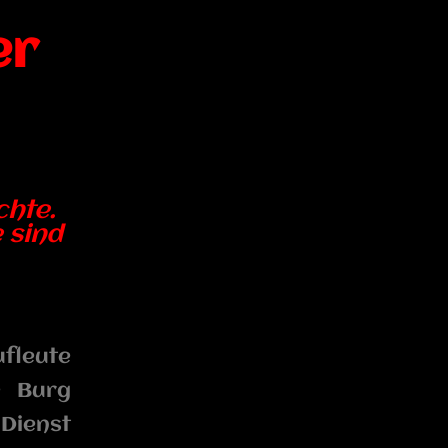
er
chte.
 sind
ufleute
e Burg
 Dienst