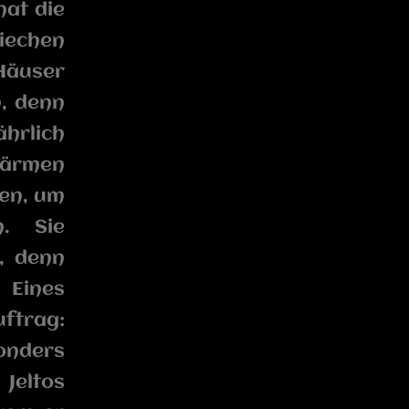
hat die
riechen
Häuser
, denn
ährlich
wärmen
gen, um
. Sie
, denn
 Eines
ftrag:
onders
 Jeltos