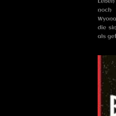
Leben 
noch 
Wyona 
die si
als ge