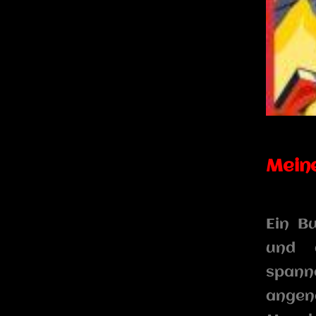
Mein
Ein B
und d
spann
angene