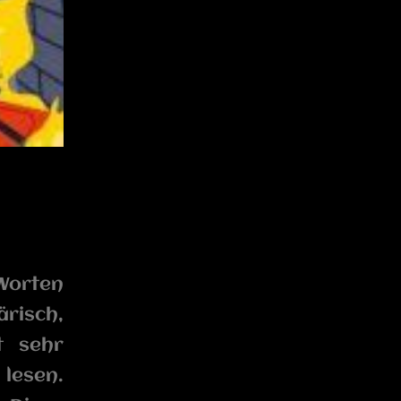
Worten
risch,
t sehr
 lesen.