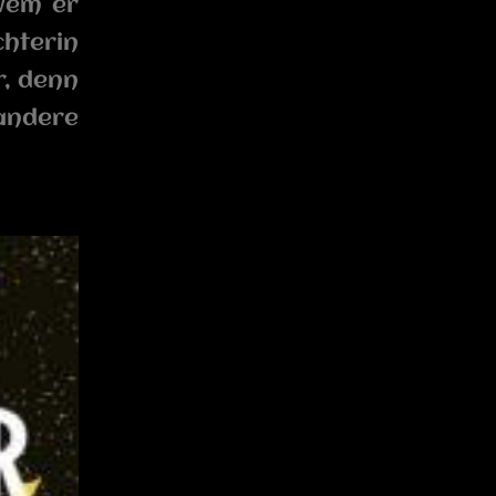
 wem er
hterin
r, denn
 andere