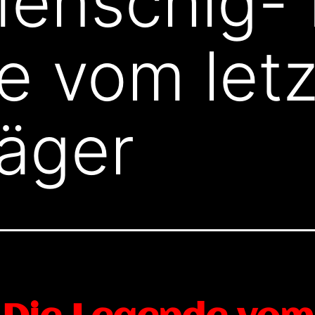
enschig- 
e vom let
äger