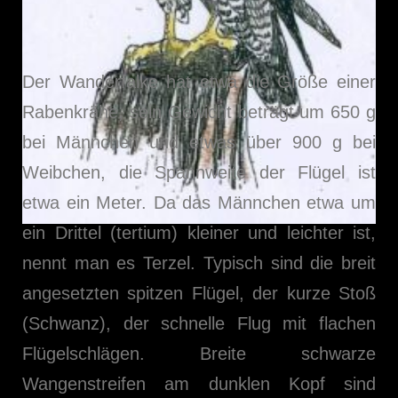
Der Wanderfalke hat etwa die Größe einer
Rabenkrähe, sein Gewicht beträgt um 650 g
bei Männchen und etwas über 900 g bei
Weibchen, die Spannweite der Flügel ist
etwa ein Meter. Da das Männchen etwa um
ein Drittel (tertium) kleiner und leichter ist,
nennt man es Terzel. Typisch sind die breit
angesetzten spitzen Flügel, der kurze Stoß
(Schwanz), der schnelle Flug mit flachen
Flügelschlägen. Breite schwarze
Wangenstreifen am dunklen Kopf sind