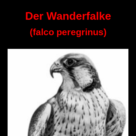
Der Wanderfalke
(falco peregrinus)