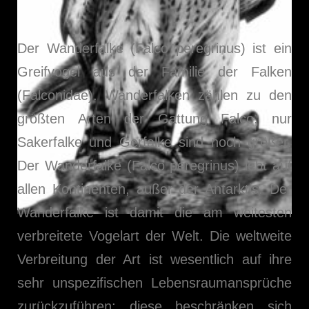
Der Wanderfalke (Falco peregrinus) ist ein
Greifvogel aus der Familie der Falken
(Falconidae). Wanderfalken zählen zu den
größten Arten der Gattung Falco, nur
Sakerfalke und Gerfalke sind noch größer.
Der Wanderfalke (Falco peregrinus) lebt auf
allen Kontinenten, außer der Antarktis. Der
Wanderfalke ist damit die am weitesten
verbreitete Vogelart der Welt. Die weltweite
Verbreitung der Art ist wesentlich auf ihre
sehr unspezifischen Lebensraumansprüche
zurückzuführen; diese beschränken sich