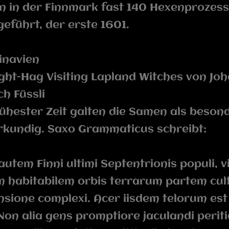
 in der Finnmark fast 140 Hexenprozes
eführt, der erste 1601.
inavien
ght-Hag Visiting Lapland Witches von Jo
ch Füssli
rühester Zeit galten die Samen als beson
rkundig. Saxo Grammaticus schreibt:
autem Finni ultimi Septentrionis populi, v
 habitabilem orbis terrarum partem cul
sione complexi. Acer iisdem telorum est
Non alia gens promptiore jaculandi periti