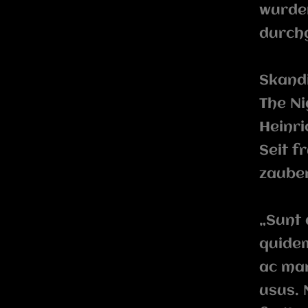
wurden
durchg
Skand
The Ni
Heinri
Seit f
zaube
„Sunt 
quidem
ac man
usus. 