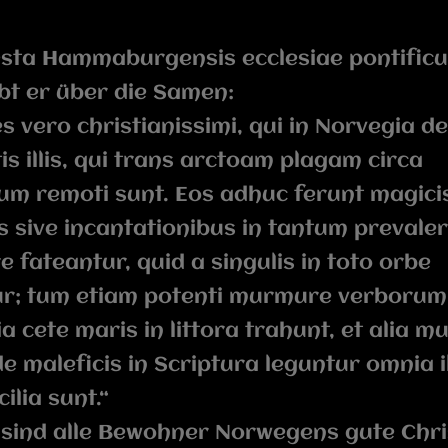
esta Hammaburgensis ecclesiae pontific
bt er über die Samen:
 vero christianissimi, qui in Norvegia d
is illis, qui trans arctoam plagam circa
m remoti sunt. Eos adhuc ferunt magici
s sive incantationibus in tantum prevaler
re fateantur, quid a singulis in toto orbe
ur; tum etiam potenti murmure verborum
a cete maris in littora trahunt, et alia mu
e maleficis in Scriptura leguntur omnia il
ilia sunt.“
sind alle Bewohner Norwegens gute Chri