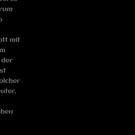
orum
o
tt mit
em
 der
st
olcher
uter,
chen