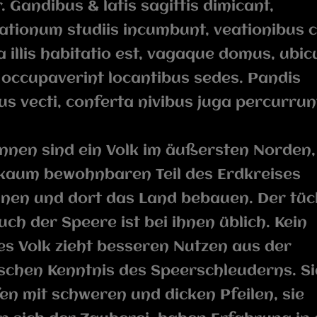
r. Gandibus & latis sagittis dimicant,
ationum studiis incumbunt, veationibus c
a illis habitatio est, vagaque domus, ubi
occupaverint locantibus sedes. Pandis
us vecti, conferta nivibus juga percurrunt
innen sind ein Volk im äußersten Norden,
kaum bewohnbaren Teil des Erdkreises
nen und dort das Land bebauen. Der tüc
ch der Speere ist bei ihnen üblich. Kein
s Volk zieht besseren Nutzen aus der
schen Kenntnis des Speerschleuderns. Si
n mit schweren und dicken Pfeilen, sie