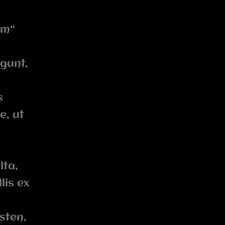
um“
egunt,
s
e, ut
lta,
lis ex
sten,