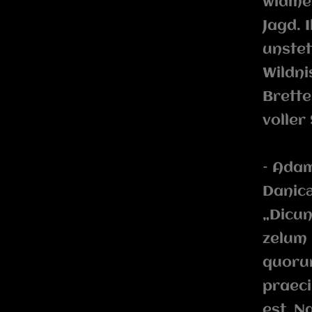
widmen
Jagd. 
unstet
Wildni
Brett
voller
– Adam
Danicæ
„Dicun
zelum 
quoru
praeci
est. N