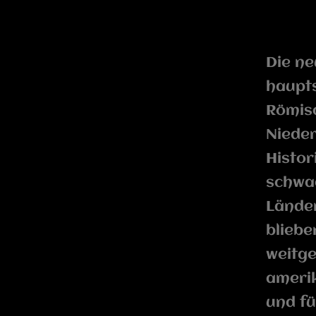
Die ne
haupts
Römisc
Nieder
Histor
schwac
Länder
blieb
weitge
ameri
und fü