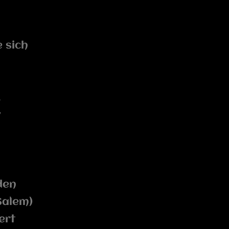
 sich
.
v
den
Salem)
ert