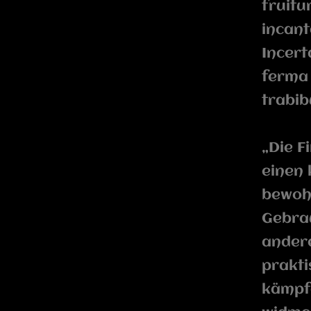
fruitu
incant
Incert
ferma 
trabib
„Die F
einen 
bewoh
Gebrau
andere
prakti
kämpfe