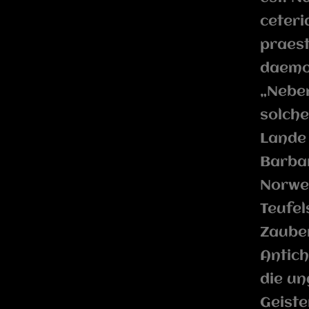
ceteri
praest
daemo
„Neben
solche
Lande 
Barbar
Norwe
Teufel
Zaube
Antich
die un
Geister