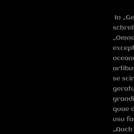
In „G
schrei
„Omnes
except
oceanu
artibu
se sci
gerat
grandi
quae d
usu fac
„Auch 