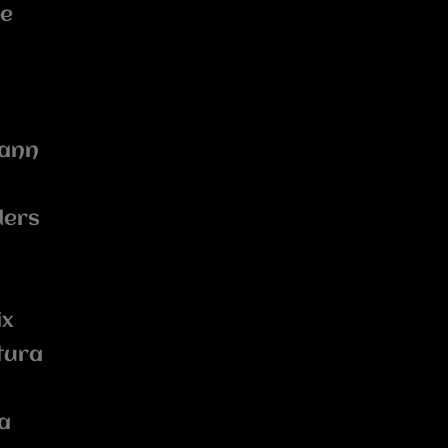
se
hann
ders
ix
tura
a