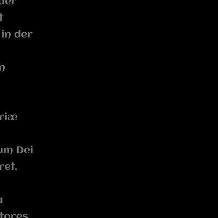
der
t
in der
n
oriæ
um Dei
ret,
a
atores