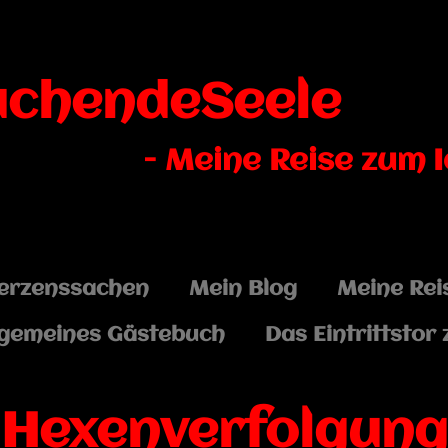
uchendeSeele
- Meine Reise zum 
erzenssachen
Mein Blog
Meine Rei
lgemeines Gästebuch
Das Eintrittstor 
Hexenverfolgung