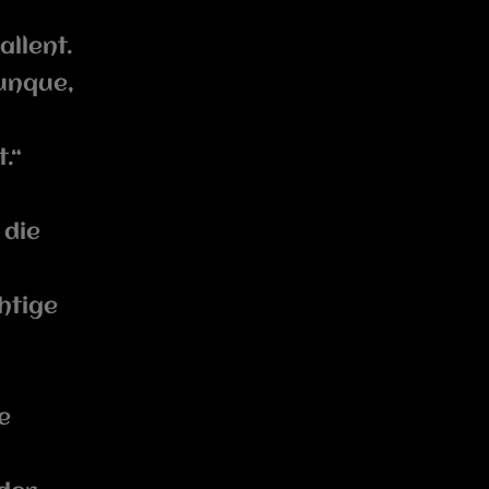
allent.
cunque,
.“
 die
htige
e