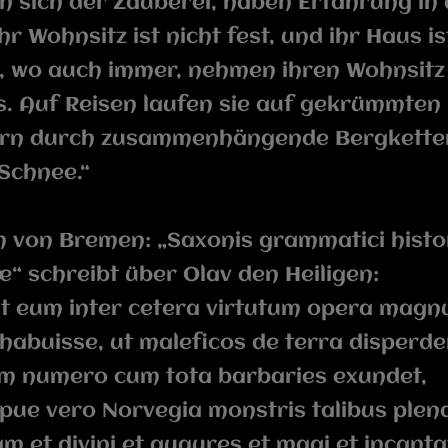
 sich der Zauberei, haben Erfahrung in 
Ihr Wohnsitz ist nicht fest, und ihr Haus is
, wo auch immer, nehmen ihren Wohnsitz 
s. Auf Reisen laufen sie auf gekrümmten
ern durch zusammenhängende Bergkette
 Schnee.“
 von Bremen: „Saxonis grammatici hist
“ schreibt über Olav den Heiligen:
t eum inter cetera virtutum opera magn
habuisse, ut maleficos de terra disperde
m numero cum tota barbaries exundet,
pue vero Norvegia monstris talibus plen
am et divini et augures et magi et incant