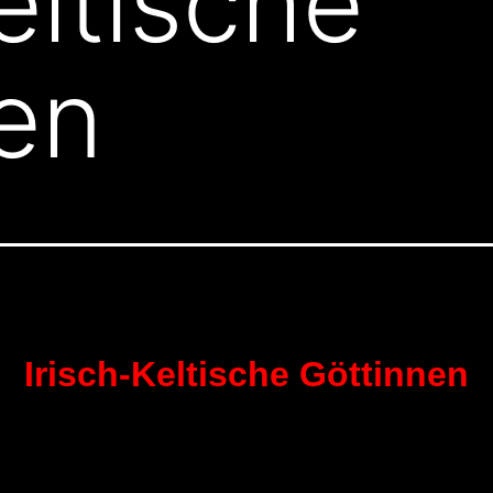
eltische
en
Irisch-Keltische Göttinnen