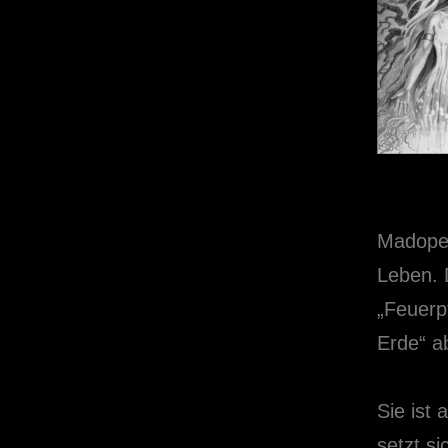
Madope 
Leben. 
„Feuerpf
Erde“ a
Sie ist
setzt si