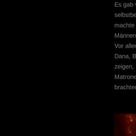
Es gab 
selbstb
machte 
Männern 
Vor all
Dana, B
zeigen,
Matrone
brachte