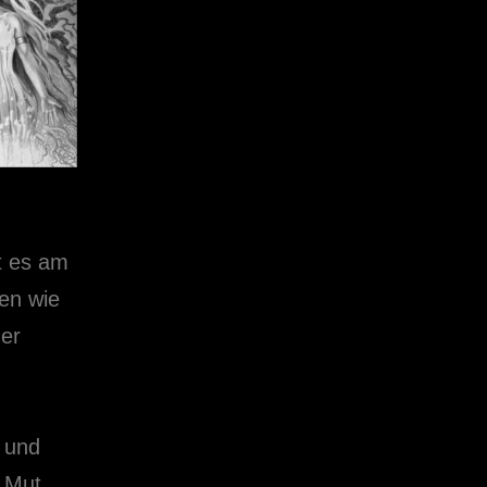
t es am
men wie
der
 und
, Mut