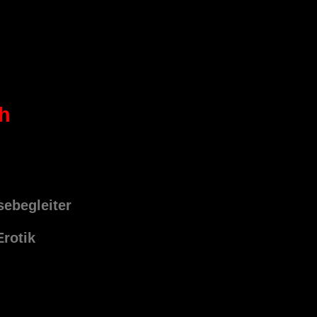
ch
sebegleiter
Erotik