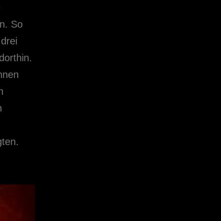
e
n. So
drei
dorthin.
innen
n
n
gten.