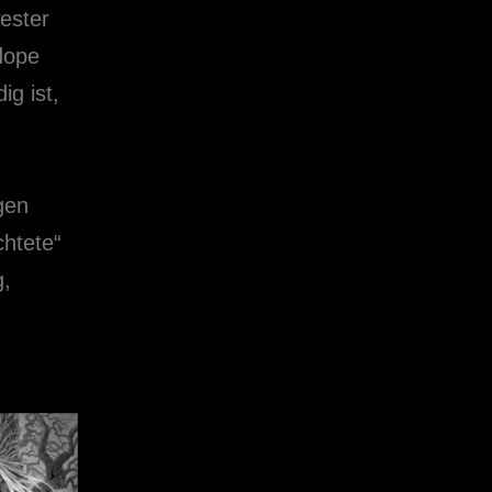
ester
adope
ig ist,
gen
chtete“
g,