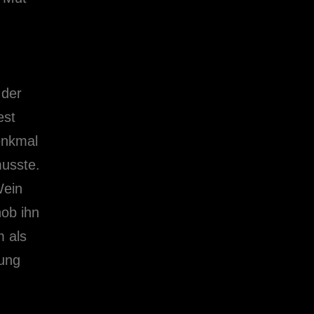
 der
est
enkmal
musste.
Wein
hob ihn
m als
lung