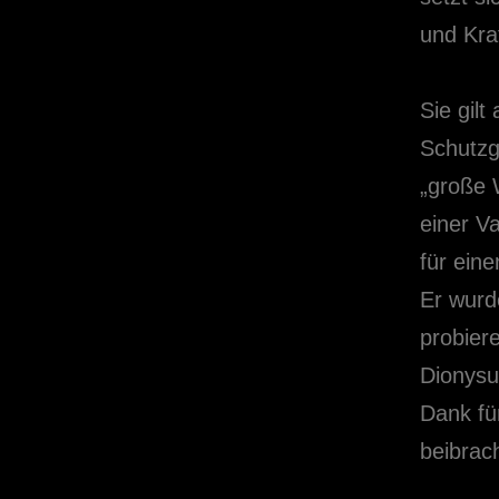
und Kraf
Sie gilt
Schutzgö
„große 
einer V
für ein
Er wurd
probier
Dionysu
Dank fü
beibrac