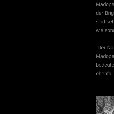
Madope 
der Brig
sind se
wie son
Der Nam
Madope 
bedeutet
ebenfal