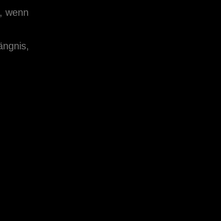
g, wenn
ängnis,