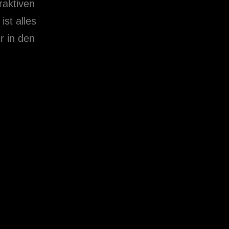
raktiven
st alles
r in den