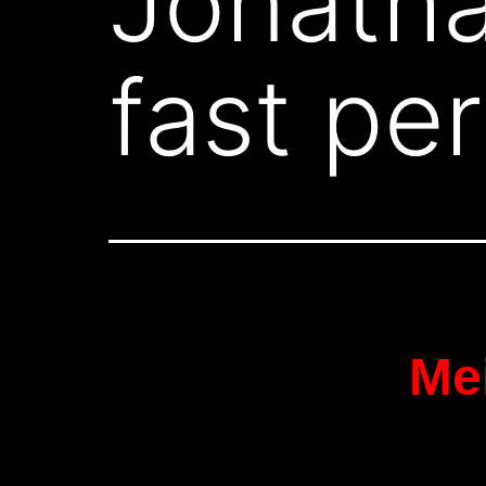
Jonath
fast pe
Mei