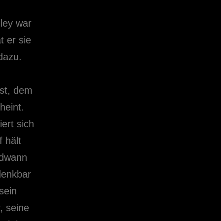
ley war
 er sie
dazu.
est, dem
heint.
ert sich
 hält
ndwann
denkbar
sein
, seine