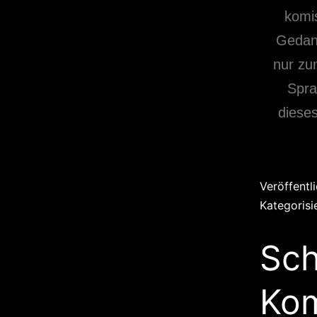
komi
Gedank
nur zu
Spra
diese
Veröffentl
Kategorisi
Sch
Ko