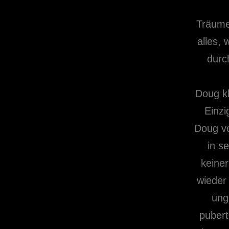
Träumen
alles,
durc
Doug kl
Einzi
Doug ve
in s
keine
wieder
ung
pubert