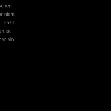
schen
r nicht
 Fazit:
n ist
er ein