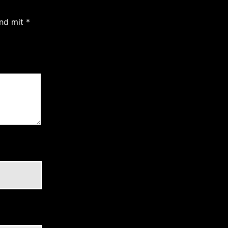
ind mit
*