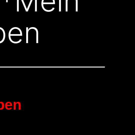
r*Mein
ben
eben