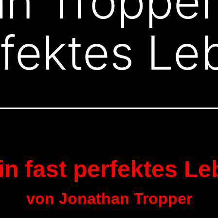
an Troppe
rfektes Le
n fast perfektes L
von Jonathan Tropper