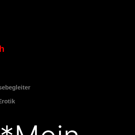
ch
sebegleiter
Erotik