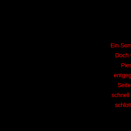
Ein Som
Doch 
Pie
entgeg
Seit
schnell
schlo