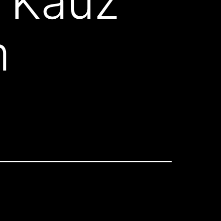
i Kauz
m