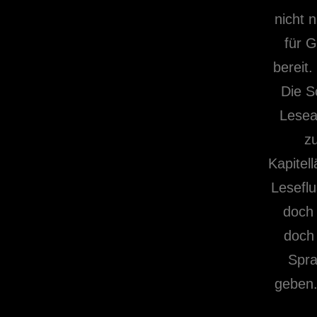
nicht 
für G
bereit.
Die S
Lesea
z
Kapitel
Leseflu
doch 
doch 
Spra
geben.