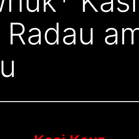
Wnuk* Kas
r Radau a
au