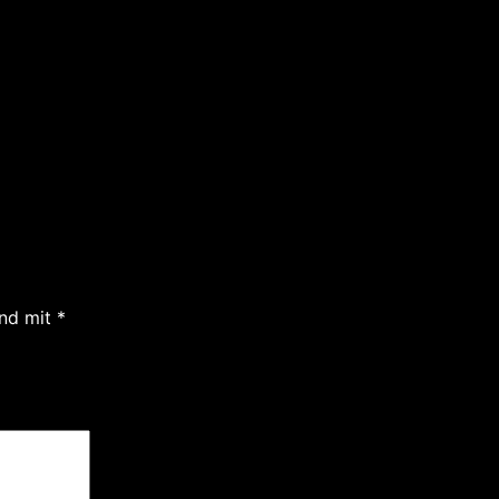
ind mit
*