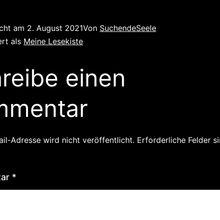
icht am
2. August 2021
Von
SuchendeSeele
ert als
Meine Lesekiste
reibe einen
mmentar
il-Adresse wird nicht veröffentlicht.
Erforderliche Felder s
tar
*