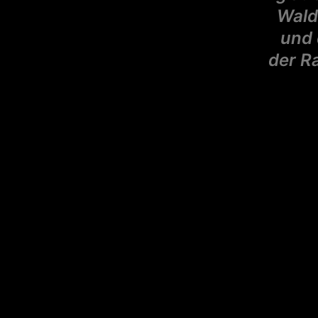
Wald
und 
der R