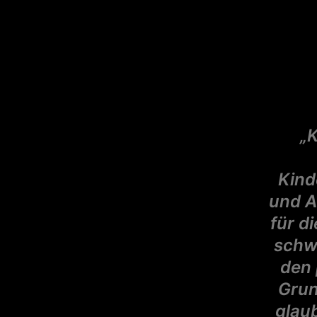
„
Kind
und A
für d
schwi
den 
Grun
glaub