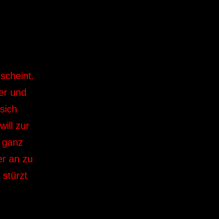
scheint.
er und
sich
ill zur
 ganz
er an zu
stürzt