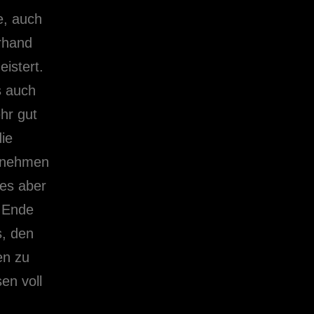
e, auch
erhand
eistert.
s auch
hr gut
ie
genehmen
 es aber
m Ende
s, den
en zu
en voll