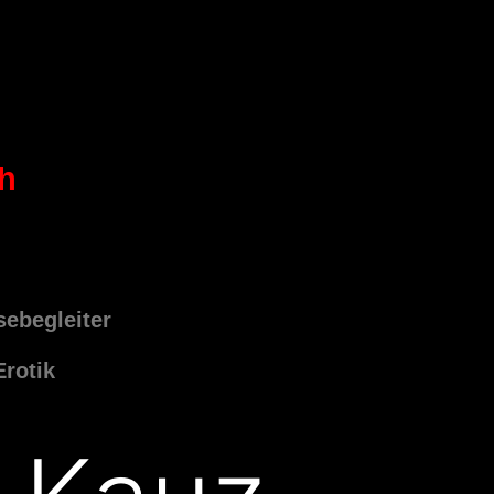
ch
sebegleiter
Erotik