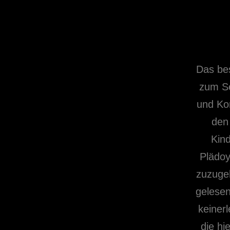
Das be
zum Se
und Kon
den
Kind
Plädoy
zuzuge
gelesen
keinerl
die hi