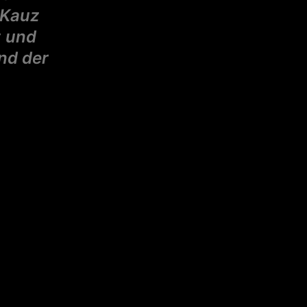
 Kauz
z und
nd der