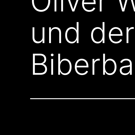
Oliver 
und de
Biberb