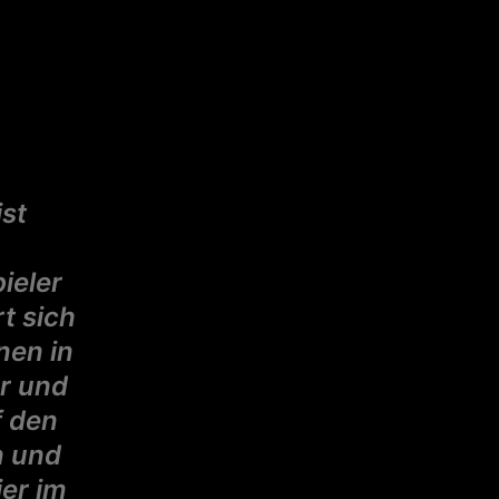
st
ieler
t sich
nen in
er und
f den
n und
ier im