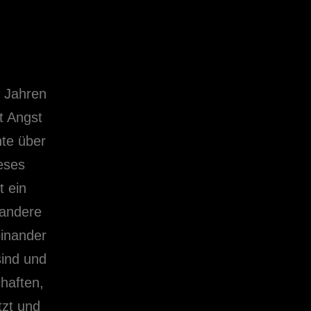
 Jahren
t Angst
hte über
eses
t ein
 andere
inander
sind und
chaften,
tzt und