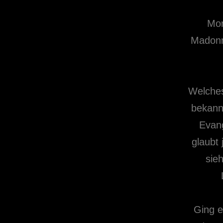
Mor
Madonn
Welches
bekann
Evang
glaubt 
sie
Ging e