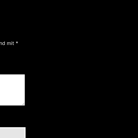
ind mit
*