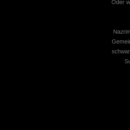
Oder w
Nazrim
Gemein
schwar
Su