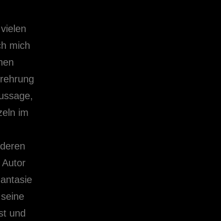
 vielen
ch mich
chen
erehrung
Aussage,
zeln im
nderen
 Autor
hantasie
 seine
st und