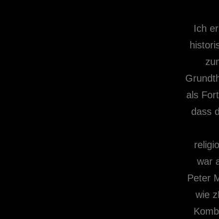
Ich er
histor
zum
Grundth
als For
dass d
relig
war a
Peter M
wie z
Kombi