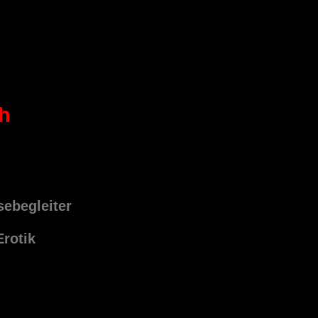
ch
sebegleiter
Erotik