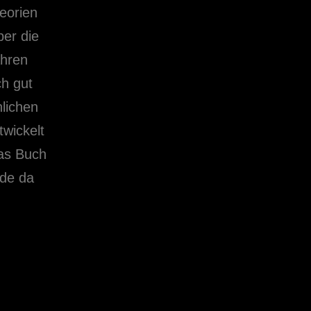
eorien
er die
ahren
ch gut
nlichen
wickelt
as Buch
ade da