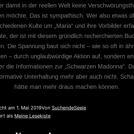
er damit in der reellen Welt keine Verschwörungsth
n möchte. Das ist sympathisch. Wer also etwas üb
chiedenen Kulte um „Maria“ und ihre Vorbilder erf
e, der ist mit diesem gründlich recherchierten Bu
n. Die Spannung baut sich nicht – wie so oft in äh
n – durch unglaubwürdige Aktion auf, sondern ent
ber die Informationen zur „Schwarzen Madonna“. D
nformative Unterhaltung mehr aber auch nicht. Sch
hätte man mehr draus machen können.
icht am
1. Mai 2019
Von
SuchendeSeele
ert als
Meine Lesekiste