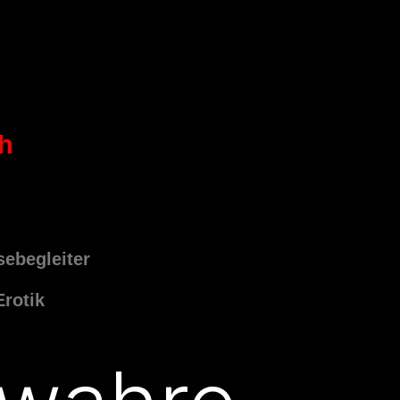
ch
sebegleiter
Erotik