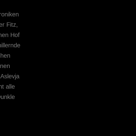
roniken
r Fitz,
chen Hof
illernde
chen
inen
 Aslevja
t alle
Dunkle