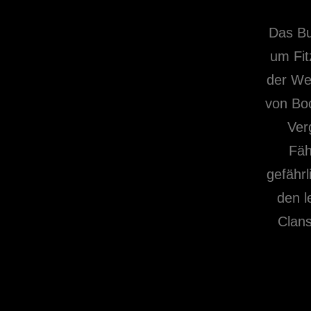
Das Bu
um Fit
der Wei
von Boc
Ver
Fäh
gefährl
den l
Clans