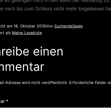
st es gelungen mich in den Bann der Handlung zu 
ie mich bis zum Schluss nicht mehr losgelassen ha
icht am
18. Oktober 2018
Von
SuchendeSeele
ert als
Meine Lesekiste
reibe einen
mmentar
il-Adresse wird nicht veröffentlicht.
Erforderliche Felder s
tar
*