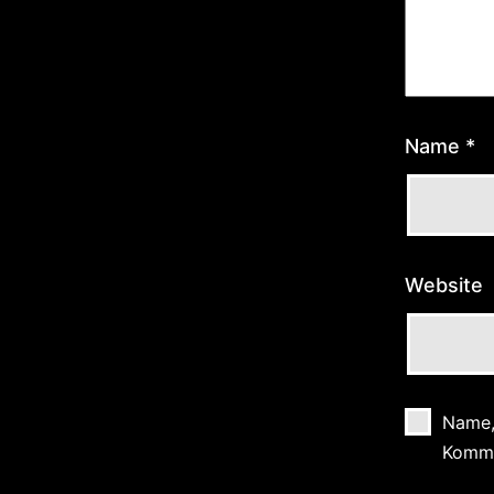
Name
*
Website
Name,
Komme