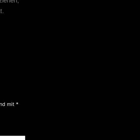
ziehen,
t.
ind mit
*