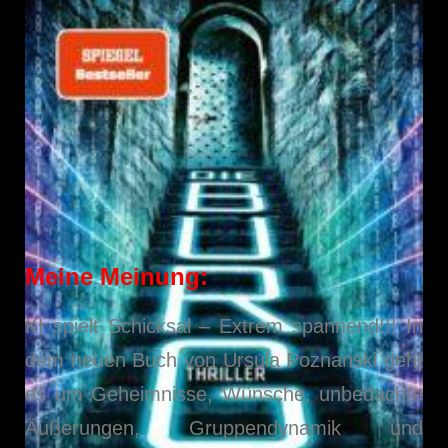
Meine Meinung:
KI spielt Schicksal – Extrem spannend!!! In
dem neuen Buch von Ursula Poznanski geht
es um Geheimnisse, Wünsche, unbedachte
Äußerungen, Gruppendynamik und