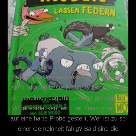
Die knallharten Tauben sind eine super
Truppe von Verbrechensbekämpfern. Aber
sie sind auch beste Freunde! Doch als sie
ein geheimes Lagerhaus voller gefangener
Vögel entdecken, wird der Zusammenhalt
auf eine harte Probe gestellt. Wer ist zu so
einer Gemeinheit fähig? Bald sind die