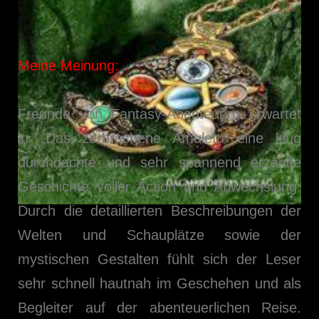
Meine Meinung:
Freunde von Fantasy-Abenteuern erwartet
in „Das zerbrochene Amulett“ eine klug
durchdachte und sehr spannend erzählte
Geschichte voller Action und Abwechslung.
Durch die detaillierten Beschreibungen der
Welten und Schauplätze sowie der
mystischen Gestalten fühlt sich der Leser
sehr schnell hautnah im Geschehen und als
Begleiter auf der abenteuerlichen Reise.